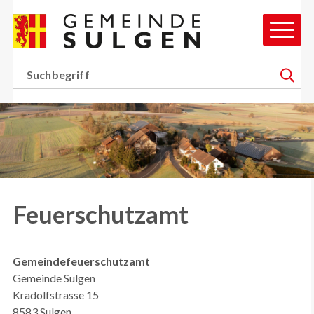
Schnellnavigation
Navigieren in Gemeinde Sul
Hauptn
Suchbegriff
Suche 
H
Feuerschutzamt
Gemeindefeuerschutzamt
Gemeinde Sulgen
Kradolfstrasse 15
8583 Sulgen