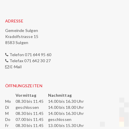
Footer
ADRESSE
Gemeinde Sulgen
Kradolfstrasse 15
8583 Sulgen
Telefon 071 644 95 60
Telefax 071 642 30 27
E-Mail
ÖFFNUNGSZEITEN
Vormittag
Nachmittag
Mo
08.30 bis 11.45
14.00 bis 16.30 Uhr
Di
geschlossen
14.00 bis 18.00 Uhr
M
08.30 bis 11.45
14.00 bis 16.30 Uhr
Do
07.00 bis 11.45
geschlossen
Fr
08.30 bis 11.45
13.00 bis 15.30 Uhr