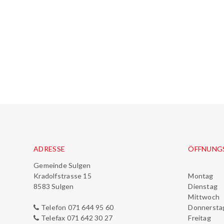
Footer
ADRESSE
ÖFFNUNG
Gemeinde Sulgen
Kradolfstrasse 15
Mo
ntag
8583 Sulgen
Di
enstag
M
ittwoch
Telefon 071 644 95 60
Do
nnersta
Telefax 071 642 30 27
Fr
eitag