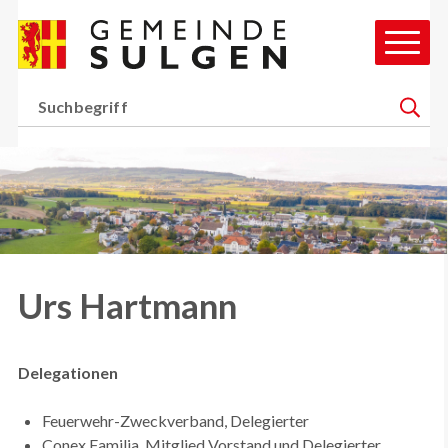
Schnellnavigation
Navigieren in Gemeinde Sul
Hauptn
Suchbegriff
Suche 
H
Urs Hartmann
Delegationen
Feuerwehr-Zweckverband, Delegierter
Conex Familia, Mitglied Vorstand und Delegierter