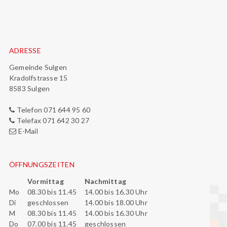
Footer
ADRESSE
Gemeinde Sulgen
Kradolfstrasse 15
8583 Sulgen
Telefon 071 644 95 60
Telefax 071 642 30 27
E-Mail
ÖFFNUNGSZEITEN
Vormittag
Nachmittag
Mo
08.30 bis 11.45
14.00 bis 16.30 Uhr
Di
geschlossen
14.00 bis 18.00 Uhr
M
08.30 bis 11.45
14.00 bis 16.30 Uhr
Do
07.00 bis 11.45
geschlossen