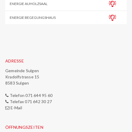
ENERGIE AUHOLZSAAL
ENERGIE BEGEGUNGSHAUS
Footer
ADRESSE
Gemeinde Sulgen
Kradolfstrasse 15
8583 Sulgen
Telefon 071 644 95 60
Telefax 071 642 30 27
E-Mail
ÖFFNUNGSZEITEN