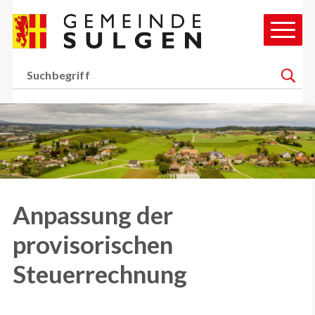
Schnellnavigation
Navigieren in Gemeinde Sul
Hauptn
Suchbegriff
Suche 
H
Anpassung der
provisorischen
Steuerrechnung