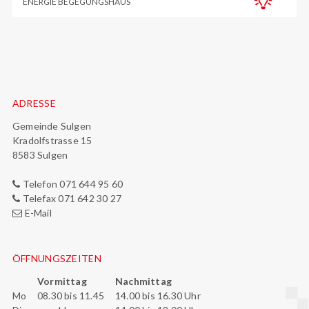
ENERGIE BEGEGUNGSHAUS
Footer
ADRESSE
Gemeinde Sulgen
Kradolfstrasse 15
8583 Sulgen
Telefon 071 644 95 60
Telefax 071 642 30 27
E-Mail
ÖFFNUNGSZEITEN
Vormittag
Nachmittag
Mo
08.30 bis 11.45
14.00 bis 16.30 Uhr