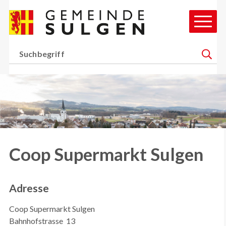
Schnellnavigation
Navigieren in Gemeinde Sul
Hauptn
Suchbegriff
Suche 
H
Coop Supermarkt Sulgen
Adresse
Coop Supermarkt Sulgen
Bahnhofstrasse 13