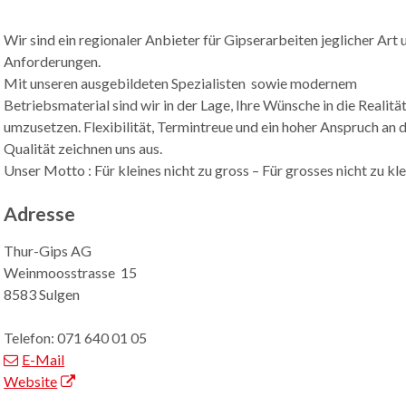
Wir sind ein regionaler Anbieter für Gipserarbeiten jeglicher Art 
Anforderungen.
Mit unseren ausgebildeten Spezialisten sowie modernem
Betriebsmaterial sind wir in der Lage, Ihre Wünsche in die Realitä
umzusetzen. Flexibilität, Termintreue und ein hoher Anspruch an d
Qualität zeichnen uns aus.
Unser Motto : Für kleines nicht zu gross – Für grosses nicht zu kle
Adresse
Thur-Gips AG
Weinmoosstrasse 15
8583 Sulgen
Telefon:
071 640 01 05
E-Mail
Website