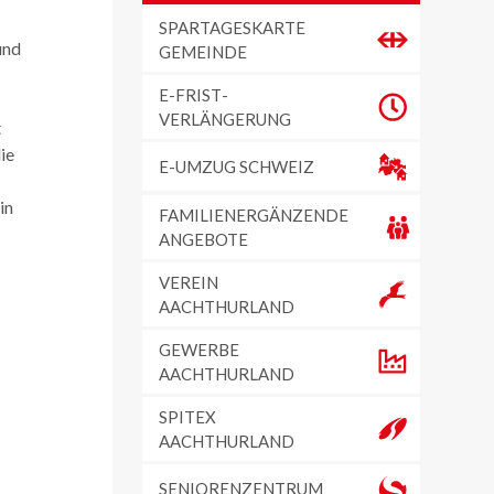
SPARTAGESKARTE
und
GEMEINDE
E-FRIST­
VERLÄNGERUNG
t
ie
E-UMZUG SCHWEIZ
in
FAMILIENERGÄNZENDE
ANGEBOTE
VEREIN
AACHTHURLAND
GEWERBE
AACHTHURLAND
SPITEX
AACHTHURLAND
SENIORENZENTRUM