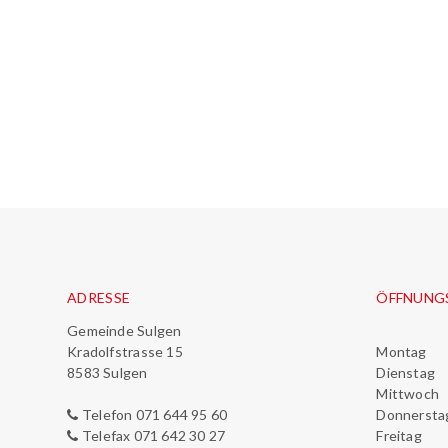
Footer
ADRESSE
ÖFFNUNG
Gemeinde Sulgen
Kradolfstrasse 15
Mo
ntag
8583 Sulgen
Di
enstag
M
ittwoch
Telefon 071 644 95 60
Do
nnersta
Telefax 071 642 30 27
Fr
eitag