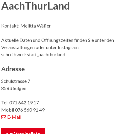
AachThurLand
Kontakt: Melitta Wäfler
Aktuelle Daten und Öffnungszeiten finden Sie unter den
Veranstaltungen oder unter Instagram
schreibwerkstatt_aachthurland
Adresse
Schulstrasse 7
8583 Sulgen
Tel.
071 642 19 17
Mobil
076 560 91 49
E-Mail
zur Vereinsliste