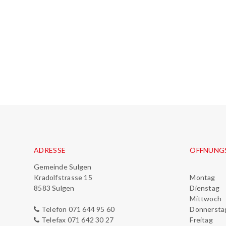
Footer
ADRESSE
ÖFFNUNG
Gemeinde Sulgen
Kradolfstrasse 15
Mo
ntag
8583 Sulgen
Di
enstag
M
ittwoch
Telefon 071 644 95 60
Do
nnersta
Telefax 071 642 30 27
Fr
eitag